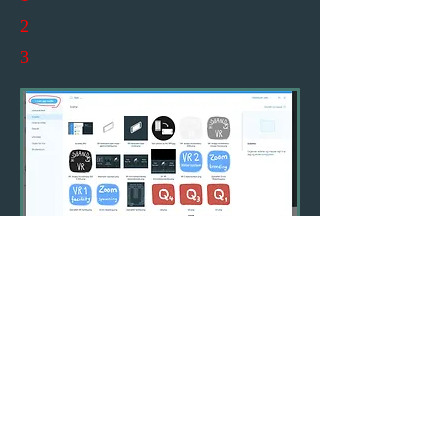
2
3
4
5
Back
Norwegian University of